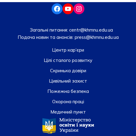
Загальні питання:
centr@khmnu.edu.ua
Подача новин та анонсів:
press@khmnu.edu.ua
Центр кар’єри
Цілі сталого розвитку
Скринька довiри
Цивільний захист
Пожежна безпека
Охорона праці
Медичний пункт