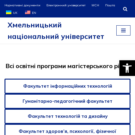
Нормативні документи
Електронний університет
МСН
Пошта
UK
EN
Перейти
Хмельницький
до
вмісту
національний університет
Відкри
Всі освітні програми магістерського рівня
Факультет інформаційних технологій
Гуманітарно-педагогічний факультет
Факультет технологій та дизайну
Факультет здоров’я, психології, фізичної