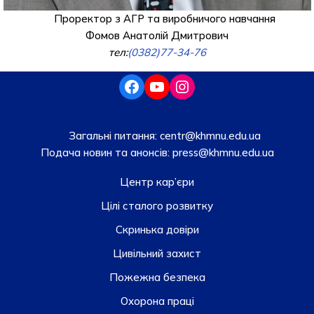
Проректор з АГР та виробничого навчання
Фомов Анатолій Дмитрович
тел:
(0382)77-34-76
Загальні питання:
centr@khmnu.edu.ua
Подача новин та анонсів:
press@khmnu.edu.ua
Центр кар’єри
Цілі сталого розвитку
Скринька довiри
Цивільний захист
Пожежна безпека
Охорона праці