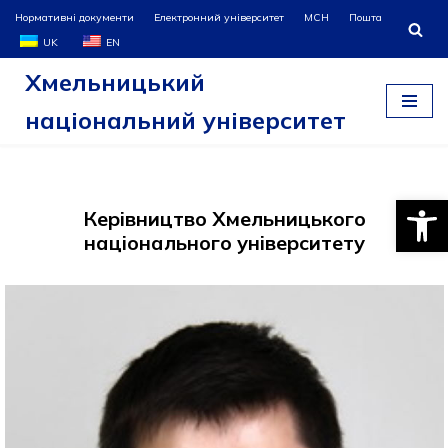
Нормативні документи
Електронний університет
МСН
Пошта
UK
EN
Перейти
Хмельницький
до
вмісту
національний університет
Відкри
Керівництво Хмельницького
національного університету