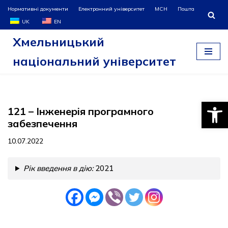
Нормативні документи
Електронний університет
МСН
Пошта
UK
EN
Перейти
Хмельницький
до
вмісту
національний університет
Відкри
121 – Інженерія програмного
забезпечення
10.07.2022
Рік введення в дію:
2021