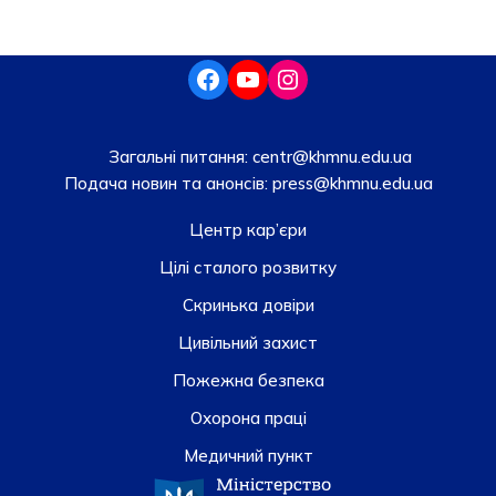
Загальні питання:
centr@khmnu.edu.ua
Подача новин та анонсів:
press@khmnu.edu.ua
Центр кар’єри
Цілі сталого розвитку
Скринька довiри
Цивільний захист
Пожежна безпека
Охорона праці
Медичний пункт