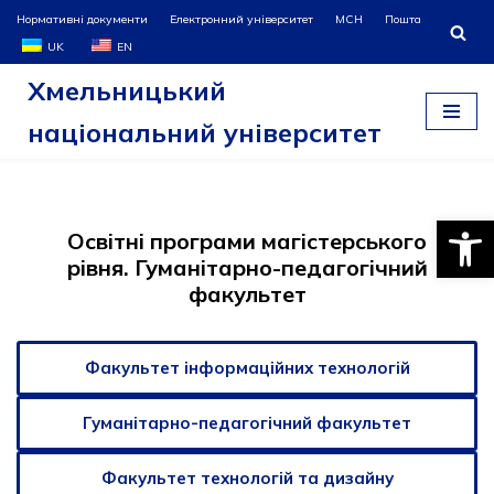
Нормативні документи
Електронний університет
МСН
Пошта
UK
EN
Перейти
Хмельницький
до
вмісту
національний університет
Відкри
Освітні програми магістерського
рівня. Гуманітарно-педагогічний
факультет
Факультет інформаційних технологій
Гуманітарно-педагогічний факультет
Факультет технологій та дизайну