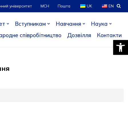
нний університет
МСН
Пошта
UK
EN
ет
Вступникам
Навчання
Наука
ародне співробітництво
Дозвілля
Контакти
Відкри
ння