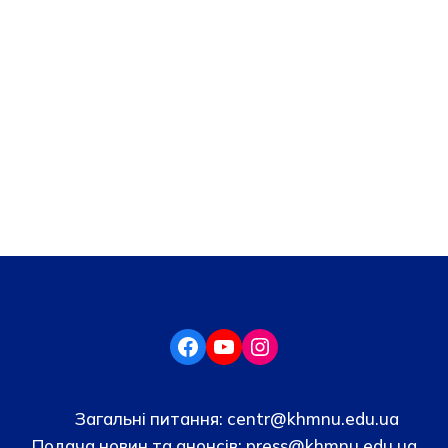
Загальні питання:
centr@khmnu.edu.ua
Подача новин та анонсів:
press@khmnu.edu.ua