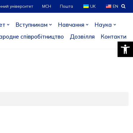
нний університет
МСН
Пошта
UK
EN
ет
Вступникам
Навчання
Наука
ародне співробітництво
Дозвілля
Контакти
Відкри