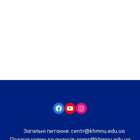
Загальні питання:
centr@khmnu.edu.ua
Подача новин та анонсів:
press@khmnu.edu.ua