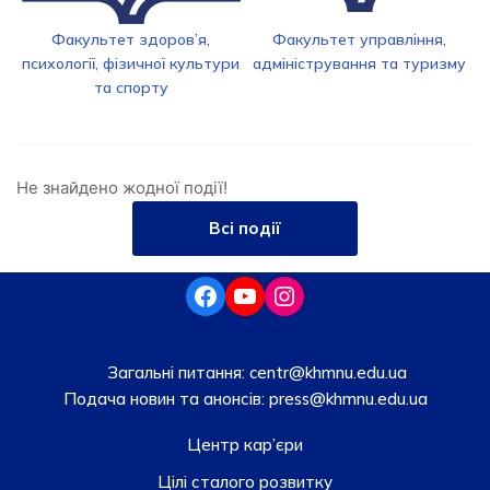
Факультет здоров’я,
Факультет управління,
психології, фізичної культури
адміністрування та туризму
та спорту
Не знайдено жодної події!
Всі події
Загальні питання:
centr@khmnu.edu.ua
Подача новин та анонсів:
press@khmnu.edu.ua
Центр кар’єри
Цілі сталого розвитку