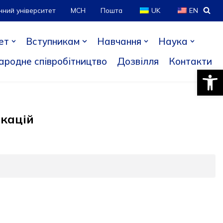
нний університет
МСН
Пошта
UK
EN
ет
Вступникам
Навчання
Наука
ародне співробітництво
Дозвілля
Контакти
Відкри
ікацій