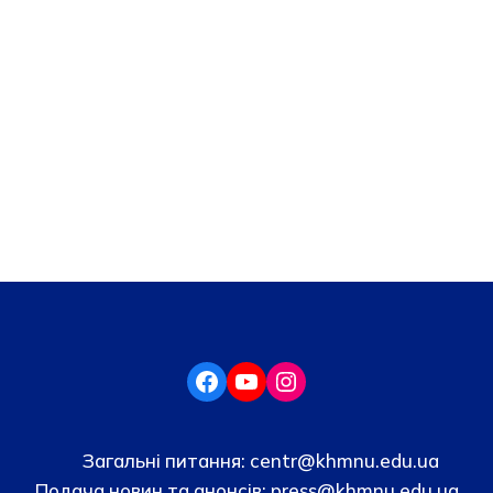
Загальні питання:
centr@khmnu.edu.ua
Подача новин та анонсів:
press@khmnu.edu.ua