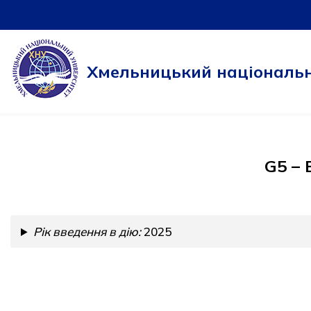
Перейти
до
Хмельницький національн
вмісту
G5 – 
Рік введення в дію:
2025