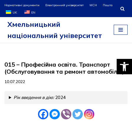
Нормативні документи
Електронний університет
МСН
Пошта
UK
EN
Перейти
Хмельницький
до
вмісту
національний університет
Відкри
015 – Професійна освіта. Транспорт
(Обслуговування та ремонт автомобілів)
10.07.2022
Рік введення в дію:
2024