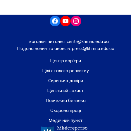
Загальні питання:
centr@khmnu.edu.ua
Подача новин та анонсів:
press@khmnu.edu.ua
Центр кар’єри
Цілі сталого розвитку
Скринька довiри
Цивільний захист
Пожежна безпека
Охорона праці
Медичний пункт