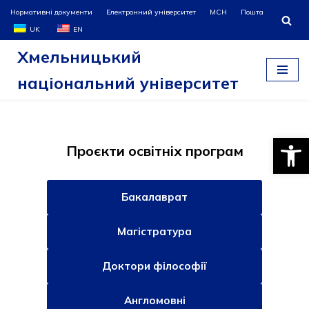
Нормативні документи
Електронний університет
МСН
Пошта
UK
EN
Перейти
Хмельницький
до
вмісту
національний університет
Відкри
Проєкти освітніх програм
Бакалаврат
Магістратура
Доктори філософії
Англомовні