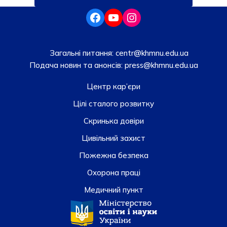
Загальні питання:
centr@khmnu.edu.ua
Подача новин та анонсів:
press@khmnu.edu.ua
Центр кар’єри
Цілі сталого розвитку
Скринька довiри
Цивільний захист
Пожежна безпека
Охорона праці
Медичний пункт