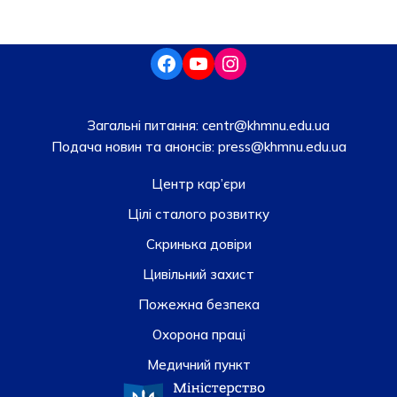
Загальні питання:
centr@khmnu.edu.ua
Подача новин та анонсів:
press@khmnu.edu.ua
Центр кар’єри
Цілі сталого розвитку
Скринька довiри
Цивільний захист
Пожежна безпека
Охорона праці
Медичний пункт