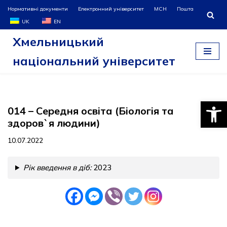
Нормативні документи
Електронний університет
МСН
Пошта
UK
EN
Перейти
Хмельницький
до
вмісту
національний університет
Відкри
014 – Середня освіта (Біологія та
здоров`я людини)
10.07.2022
Рік введення в діб:
2023