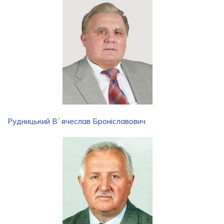
Рудницький В`ячеслав Броніславович