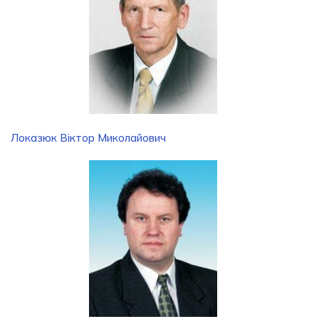
Локазюк Віктор Миколайович