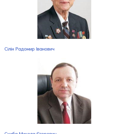
Сілін Радомир Іванович
Скиба Микола Єгорович