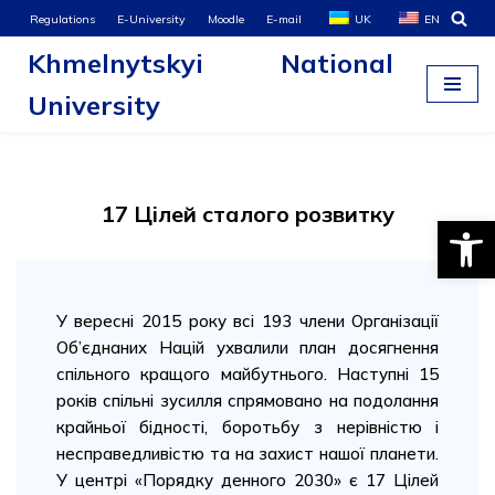
Regulations
E-University
Moodle
E-mail
UK
EN
Khmelnytskyi National
Skip
to
University
content
17 Цілей сталого розвитку
Open
У вересні 2015 року всі 193 члени Організації
Об’єднаних Націй ухвалили план досягнення
спільного кращого майбутнього. Наступні 15
років спільні зусилля спрямовано на подолання
крайньої бідності, боротьбу з нерівністю і
несправедливістю та на захист нашої планети.
У центрі «Порядку денного 2030» є 17 Цілей