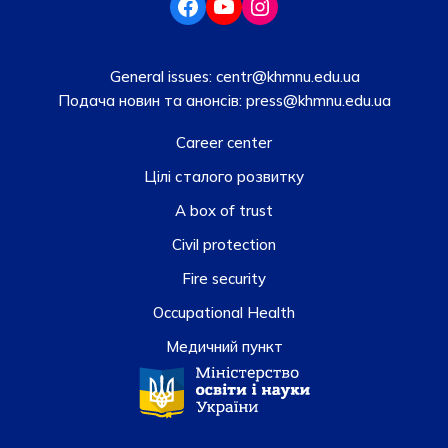
General issues:
centr@khmnu.edu.ua
Подача новин та анонсів:
press@khmnu.edu.ua
Career center
Цілі сталого розвитку
A box of trust
Civil protection
Fire security
Occupational Health
Медичний пункт