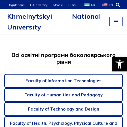
Regulations
E-University
Moodle
E-mail
UK
EN
Khmelnytskyi National
Skip
to
University
content
Всі освітні програми бакалаврського
Open
рівня
Faculty of Information Technologies
Faculty of Humanities and Pedagogy
Faculty of Technology and Design
Faculty of Health, Psychology, Physical Culture and