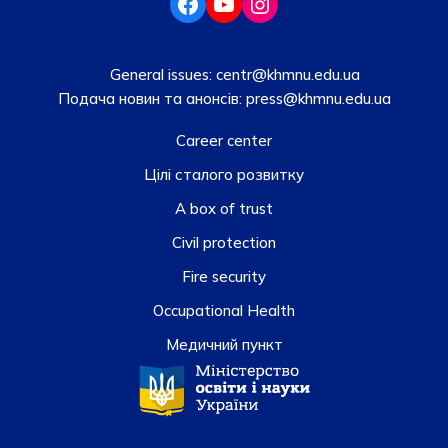
General issues:
centr@khmnu.edu.ua
Подача новин та анонсів:
press@khmnu.edu.ua
Career center
Цілі сталого розвитку
A box of trust
Civil protection
Fire security
Occupational Health
Медичний пункт