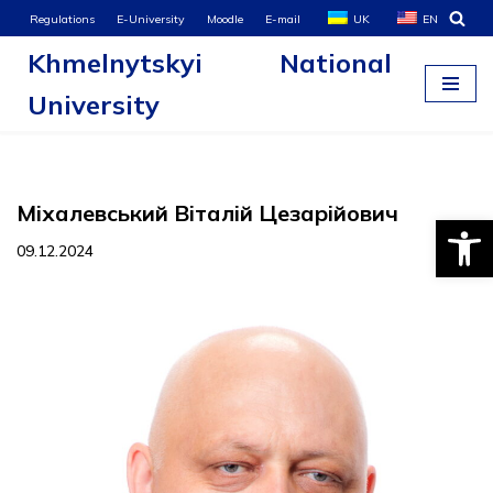
Regulations
E-University
Moodle
E-mail
UK
EN
Khmelnytskyi National
Skip
to
University
content
Міхалевський Віталій Цезарійович
Open
09.12.2024