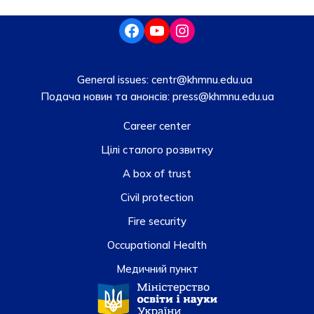
General issues:
centr@khmnu.edu.ua
Подача новин та анонсів:
press@khmnu.edu.ua
Career center
Цілі сталого розвитку
A box of trust
Civil protection
Fire security
Occupational Health
Медичний пункт