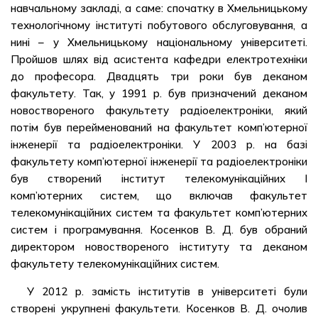
навчальному закладі, а саме: спочатку в Хмельницькому
технологічному інституті побутового обслуговування, а
нині – у Хмельницькому національному університеті.
Пройшов шлях від асистента кафедри електротехніки
до професора. Двадцять три роки був деканом
факультету. Так, у 1991 р. був призначений деканом
новоствореного факультету радіоелектроніки, який
потім був перейменований на факультет комп’ютерної
інженерії та радіоелектроніки. У 2003 р. на базі
факультету комп’ютерної інженерії та радіоелектроніки
був створений інститут телекомунікаційних І
комп’ютерних систем, що включав факультет
телекомунікаційних систем та факультет комп’ютерних
систем і програмування. Косенков В. Д. був обраний
директором новоствореного інституту та деканом
факультету телекомунікаційних систем.
У 2012 р. замість інститутів в університеті були
створені укрупнені факультети. Косенков В. Д. очолив