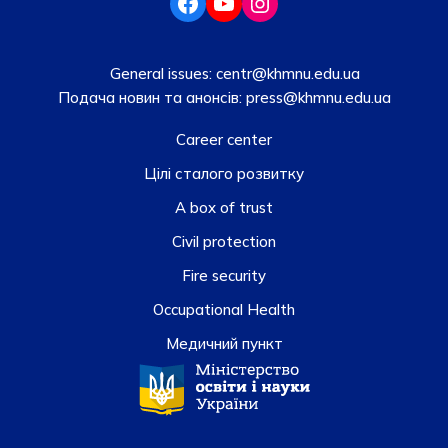
General issues:
centr@khmnu.edu.ua
Подача новин та анонсів:
press@khmnu.edu.ua
Career center
Цілі сталого розвитку
A box of trust
Civil protection
Fire security
Occupational Health
Медичний пункт