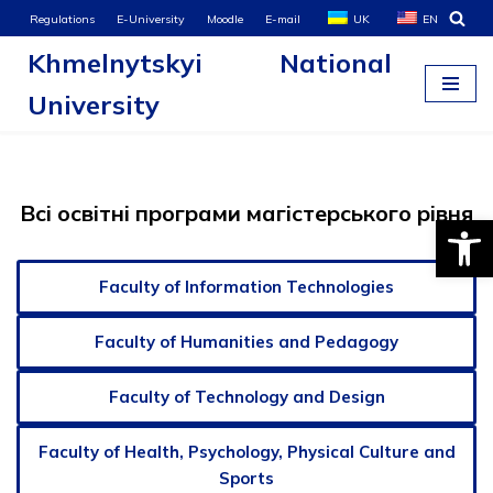
Regulations
E-University
Moodle
E-mail
UK
EN
Khmelnytskyi National
Skip
to
University
content
Всі освітні програми магістерського рівня
Open
Faculty of Information Technologies
Faculty of Humanities and Pedagogy
Faculty of Technology and Design
Faculty of Health, Psychology, Physical Culture and
Sports