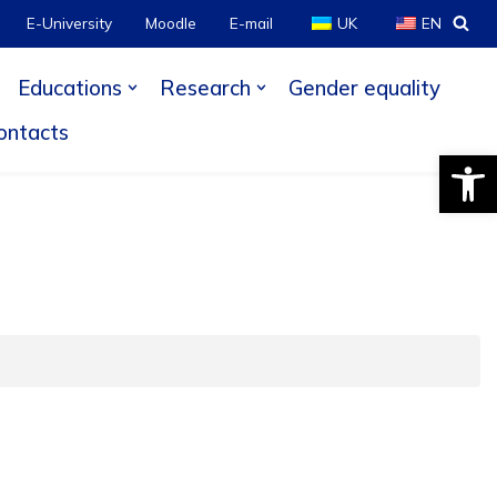
E-University
Moodle
E-mail
UK
EN
Educations
Research
Gender equality
ontacts
Open