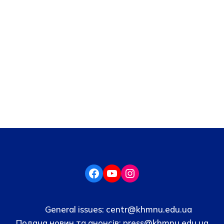
General issues:
centr@khmnu.edu.ua
Подача новин та анонсів:
press@khmnu.edu.ua