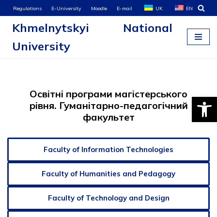
Regulations
E-University
Moodle
E-mail
UK
EN
Khmelnytskyi National
Skip
to
University
content
Освітні програми магістерського
Open
рівня. Гуманітарно-педагогічний
факультет
Faculty of Information Technologies
Faculty of Humanities and Pedagogy
Faculty of Technology and Design