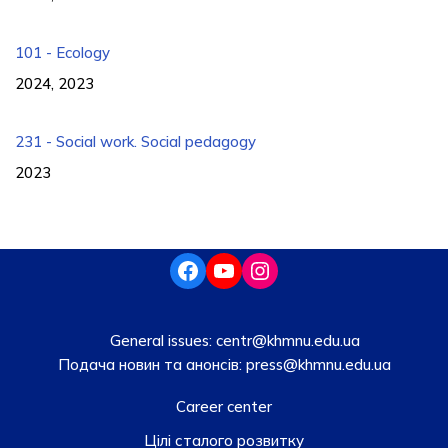
101 - Ecology
2024, 2023
231 - Social work. Social pedagogy
2023
General issues:
centr@khmnu.edu.ua
Подача новин та анонсів:
press@khmnu.edu.ua
Career center
Цілі сталого розвитку