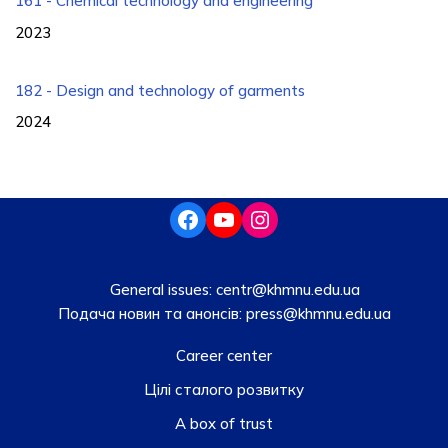
161 - Chemical technology and engineering
2023
182 - Design and technology of garments
2024
General issues:
centr@khmnu.edu.ua
Подача новин та анонсів:
press@khmnu.edu.ua
Career center
Цілі сталого розвитку
A box of trust