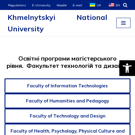
Regulations
E-University
Moodle
E-mail
UK
EN
Khmelnytskyi National
Skip
to
University
content
Освітні програми магістерського
Open
рівня. Факультет технологій та дизайну
Faculty of Information Technologies
Faculty of Humanities and Pedagogy
Faculty of Technology and Design
Faculty of Health, Psychology, Physical Culture and