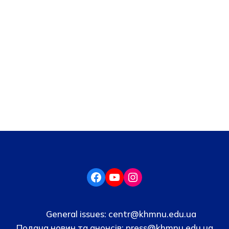
General issues:
centr@khmnu.edu.ua
Подача новин та анонсів:
press@khmnu.edu.ua