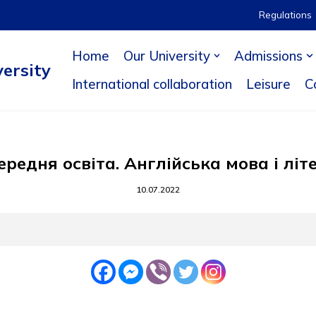
Regulations
Home
Our University
Admissions
ersity
International collaboration
Leisure
C
ередня освіта. Англійська мова і лі
10.07.2022