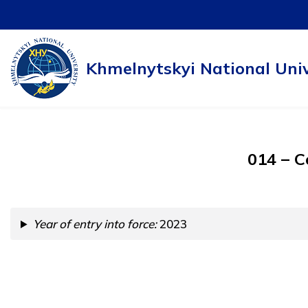
Skip
to
Khmelnytskyi National Univ
content
014 – С
Year of entry into force:
2023