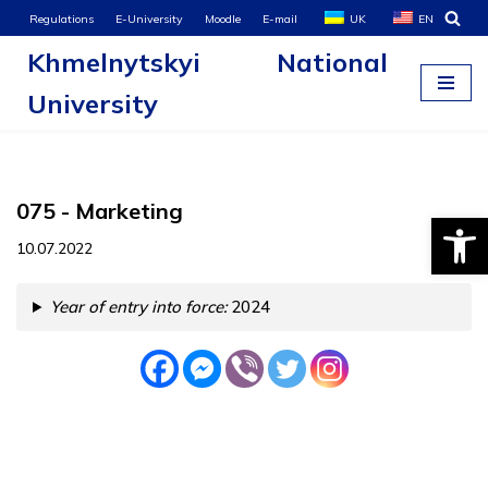
Regulations
E-University
Moodle
E-mail
UK
EN
Khmelnytskyi National
Skip
to
University
content
075 - Marketing
Open
10.07.2022
Year of entry into force:
2024