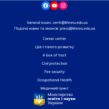
General issues:
centr@khmnu.edu.ua
Подача новин та анонсів:
press@khmnu.edu.ua
Career center
Цілі сталого розвитку
A box of trust
Civil protection
Fire security
Occupational Health
Медичний пункт