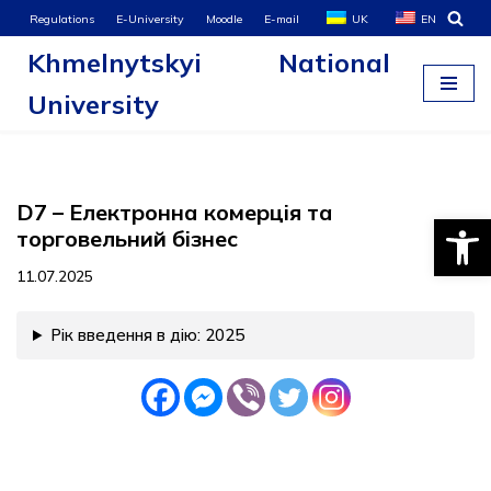
Regulations
E-University
Moodle
E-mail
UK
EN
Khmelnytskyi National
Skip
to
University
content
D7 – Електронна комерція та
Open
торговельний бізнес
11.07.2025
Рік введення в дію: 2025