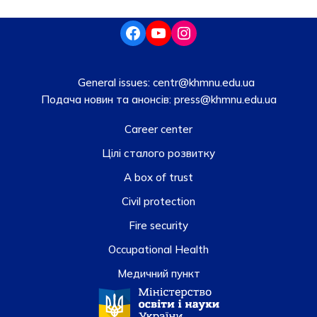
General issues:
centr@khmnu.edu.ua
Подача новин та анонсів:
press@khmnu.edu.ua
Career center
Цілі сталого розвитку
A box of trust
Civil protection
Fire security
Occupational Health
Медичний пункт