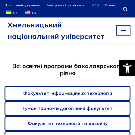
Нормативні документи
Електронний університет
МСН
Пошта
UK
EN
Перейти
Хмельницький
до
вмісту
національний університет
Відкри
Всі освітні програми бакалаврського
рівня
Факультет інформаційних технологій
Гуманітарно-педагогічний факультет
Факультет технологій та дизайну