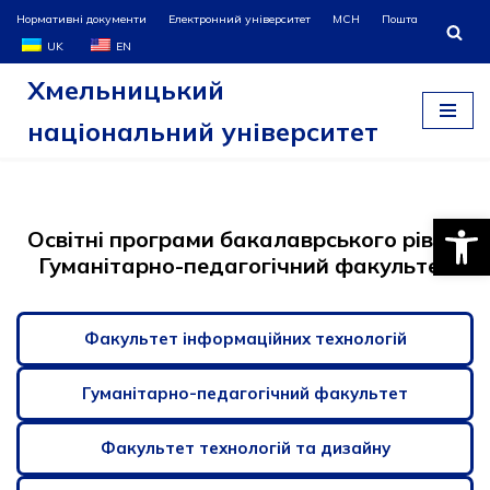
Нормативні документи
Електронний університет
МСН
Пошта
UK
EN
Перейти
Хмельницький
до
вмісту
національний університет
Відкри
Освітні програми бакалаврського рівня.
Гуманітарно-педагогічний факультет
Факультет інформаційних технологій
Гуманітарно-педагогічний факультет
Факультет технологій та дизайну