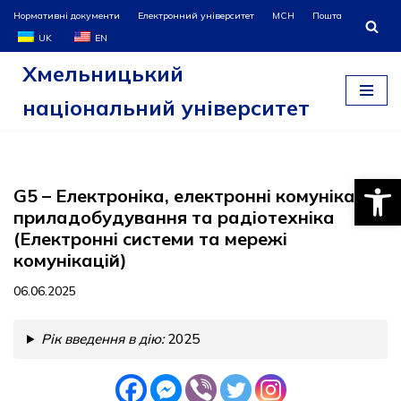
Нормативні документи
Електронний університет
МСН
Пошта
UK
EN
Перейти
Хмельницький
до
вмісту
національний університет
Відкри
G5 – Електроніка, електронні комунікації,
приладобудування та радіотехніка
(Електронні системи та мережі
комунікацій)
06.06.2025
Рік введення в дію:
2025