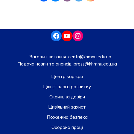
Загальні питання:
centr@khmnu.edu.ua
Подача новин та анонсів:
press@khmnu.edu.ua
Центр кар’єри
Цілі сталого розвитку
Скринька довiри
Цивільний захист
Пожежна безпека
Охорона праці