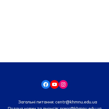
Загальні питання:
centr@khmnu.edu.ua
Подача новин та анонсів:
press@khmnu.edu.ua