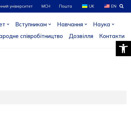
нний університет
МСН
Пошта
UK
EN
ет
Вступникам
Навчання
Наука
ародне співробітництво
Дозвілля
Контакти
Відкри