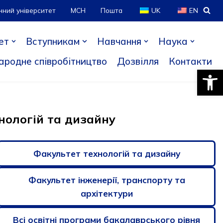
нний університет
МСН
Пошта
UK
EN
ет
Вступникам
Навчання
Наука
ародне співробітництво
Дозвілля
Контакти
Відкри
нологій та дизайну
Факультет технологій та дизайну
Факультет інженерії, транспорту та
архітектури
Всі освітні програми бакалаврського рівня