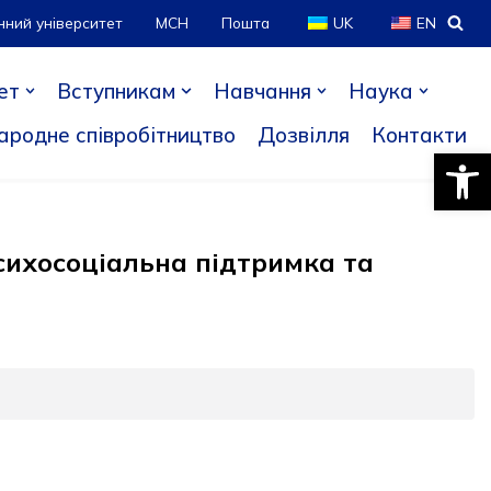
нний університет
МСН
Пошта
UK
EN
ет
Вступникам
Навчання
Наука
ародне співробітництво
Дозвілля
Контакти
Відкри
Психосоціальна підтримка та