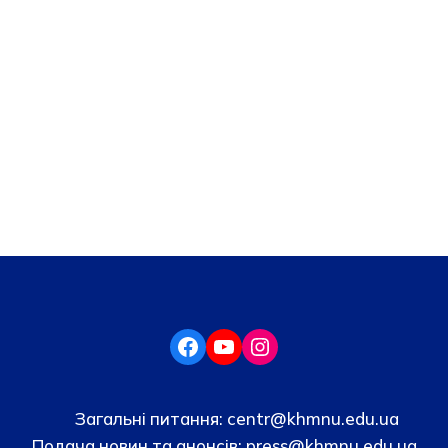
Загальні питання:
centr@khmnu.edu.ua
Подача новин та анонсів:
press@khmnu.edu.ua