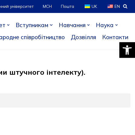
нний університет
МСН
Пошта
UK
EN
ет
Вступникам
Навчання
Наука
ародне співробітництво
Дозвілля
Контакти
Відкри
ми штучного інтелекту).