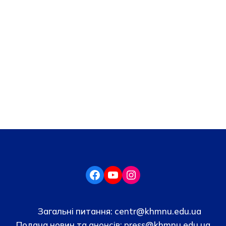
Загальні питання:
centr@khmnu.edu.ua
Подача новин та анонсів:
press@khmnu.edu.ua