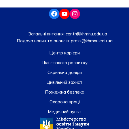
Загальні питання:
centr@khmnu.edu.ua
Подача новин та анонсів:
press@khmnu.edu.ua
Центр кар’єри
Цілі сталого розвитку
Скринька довiри
Цивільний захист
Пожежна безпека
Охорона праці
Медичний пункт