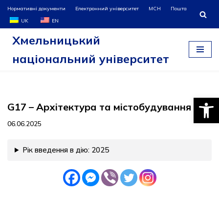
Нормативні документи
Електронний університет
МСН
Пошта
UK
EN
Перейти
Хмельницький
до
вмісту
національний університет
Відкри
G17 – Архітектура та містобудування
06.06.2025
Рік введення в дію: 2025