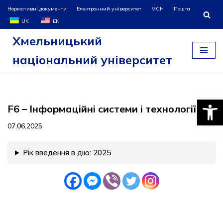
Нормативні документи
Електронний університет
МСН
Пошта
UK
EN
Перейти
Хмельницький
до
вмісту
національний університет
Відкри
F6 – Інформаційні системи і технології
07.06.2025
Рік введення в дію: 2025