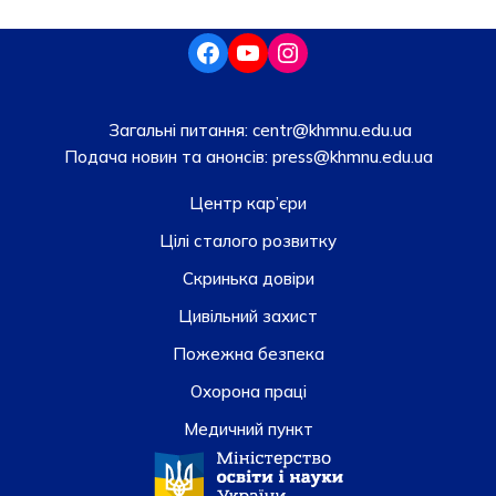
Загальні питання:
centr@khmnu.edu.ua
Подача новин та анонсів:
press@khmnu.edu.ua
Центр кар’єри
Цілі сталого розвитку
Скринька довiри
Цивільний захист
Пожежна безпека
Охорона праці
Медичний пункт