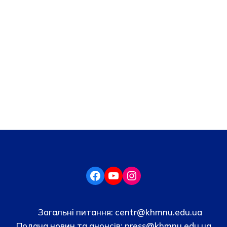
Загальні питання:
centr@khmnu.edu.ua
Подача новин та анонсів:
press@khmnu.edu.ua