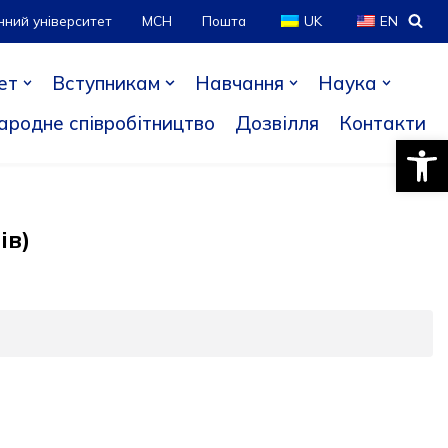
нний університет
МСН
Пошта
UK
EN
ет
Вступникам
Навчання
Наука
ародне співробітництво
Дозвілля
Контакти
Відкри
ів)