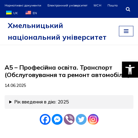
Нормативні документи
Електронний університет
МСН
Пошта
UK
EN
Перейти
Хмельницький
до
вмісту
національний університет
Відкри
А5 – Професійна освіта. Транспорт
(Обслуговування та ремонт автомобілів)
14.06.2025
Рік введення в дію: 2025