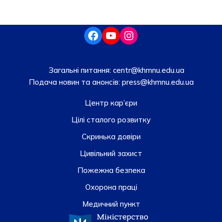
Загальні питання:
centr@khmnu.edu.ua
Подача новин та анонсів:
press@khmnu.edu.ua
Центр кар’єри
Цілі сталого розвитку
Скринька довiри
Цивільний захист
Пожежна безпека
Охорона праці
Медичний пункт