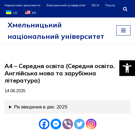
Нормативні документи
Електронний університет
МСН
Пошта
UK
EN
Перейти
Хмельницький
до
вмісту
національний університет
Відкри
A4 – Середня освіта (Середня освіта.
Англійська мова та зарубіжна
література)
14.06.2025
Рік введення в дію: 2025