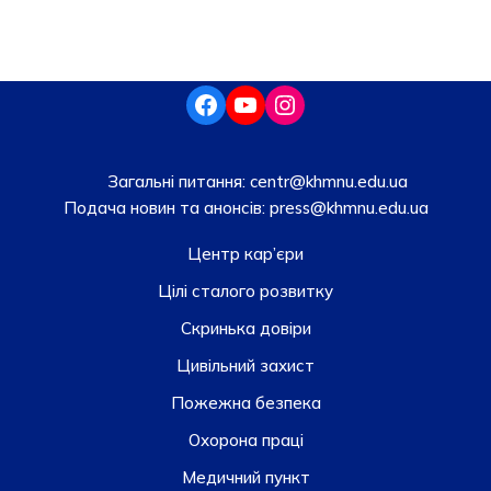
Загальні питання:
centr@khmnu.edu.ua
Подача новин та анонсів:
press@khmnu.edu.ua
Центр кар’єри
Цілі сталого розвитку
Скринька довiри
Цивільний захист
Пожежна безпека
Охорона праці
Медичний пункт