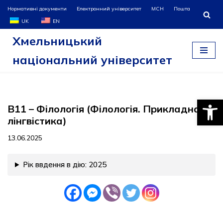
Нормативні документи
Електронний університет
МСН
Пошта
UK
EN
Перейти
Хмельницький
до
вмісту
національний університет
Відкри
B11 – Філологія (Філологія. Прикладна
лінгвістика)
13.06.2025
Рік ввдення в дію: 2025