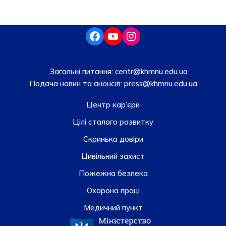
Загальні питання:
centr@khmnu.edu.ua
Подача новин та анонсів:
press@khmnu.edu.ua
Центр кар’єри
Цілі сталого розвитку
Скринька довiри
Цивільний захист
Пожежна безпека
Охорона праці
Медичний пункт