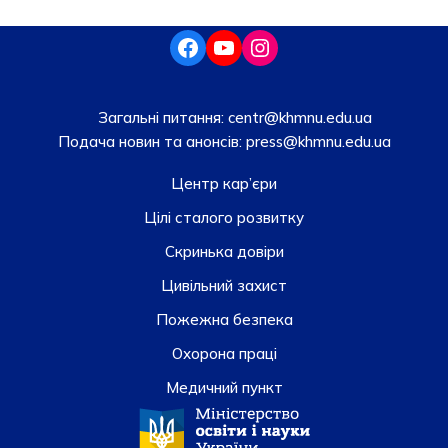
Загальні питання:
centr@khmnu.edu.ua
Подача новин та анонсів:
press@khmnu.edu.ua
Центр кар’єри
Цілі сталого розвитку
Скринька довiри
Цивільний захист
Пожежна безпека
Охорона праці
Медичний пункт