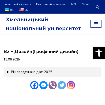
Нормативні документи
Електронний університет
МСН
Пошта
UK
EN
Перейти
Хмельницький
до
вмісту
національний університет
Відкри
B2 – Дизайн(Графічний дизайн)
13.06.2025
Рік введення в дію: 2025