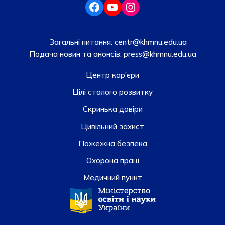
Загальні питання:
centr@khmnu.edu.ua
Подача новин та анонсів:
press@khmnu.edu.ua
Центр кар’єри
Цілі сталого розвитку
Скринька довiри
Цивільний захист
Пожежна безпека
Охорона праці
Медичний пункт