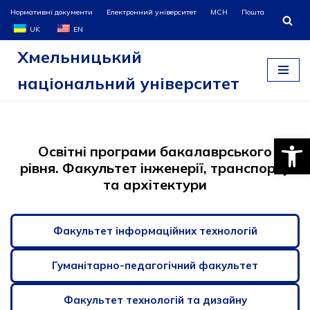
Нормативні документи
Електронний університет
МСН
Пошта
UK
EN
Перейти
Хмельницький
до
вмісту
національний університет
Відкри
Освітні програми бакалаврського
рівня. Факультет інженерії, транспорту
та архітектури
Факультет інформаційних технологій
Гуманітарно-педагогічний факультет
Факультет технологій та дизайну