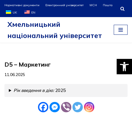
Нормативні документи
Електронний університет
МСН
Пошта
UK
EN
Перейти
Хмельницький
до
вмісту
національний університет
Відкри
D5 – Маркетинг
11.06.2025
Рік введення в дію:
2025