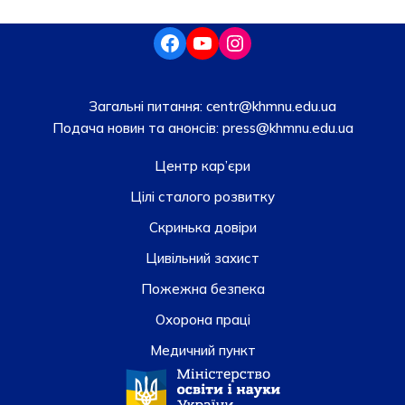
Загальні питання:
centr@khmnu.edu.ua
Подача новин та анонсів:
press@khmnu.edu.ua
Центр кар’єри
Цілі сталого розвитку
Скринька довiри
Цивільний захист
Пожежна безпека
Охорона праці
Медичний пункт