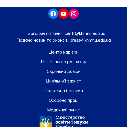
Загальні питання:
centr@khmnu.edu.ua
Подача новин та анонсів:
press@khmnu.edu.ua
Центр кар’єри
Цілі сталого розвитку
Скринька довiри
Цивільний захист
Пожежна безпека
Охорона праці
Медичний пункт