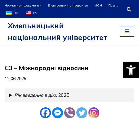
Нормативні документи
Електронний університет
МСН
Пошта
UK
EN
Перейти
Хмельницький
до
вмісту
національний університет
Відкри
С3 – Міжнародні відносини
12.06.2025
Рік введення в дію:
2025