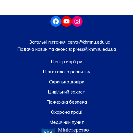
Загальні питання:
centr@khmnu.edu.ua
Подача новин та анонсів:
press@khmnu.edu.ua
Центр кар’єри
Цілі сталого розвитку
Скринька довiри
Цивільний захист
Пожежна безпека
Охорона праці
Медичний пункт