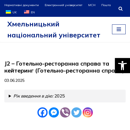
Нормативні документи
Електронний університет
МСН
Пошта
UK
EN
Перейти
Хмельницький
до
вмісту
національний університет
Відкри
J2 – Готельно-ресторанна справа та
кейтеринг (Готельно-ресторанна справа)
03.06.2025
Рік введення в дію:
2025