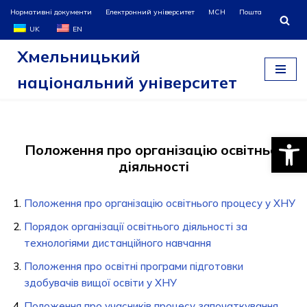
Нормативні документи
Електронний університет
МСН
Пошта
UK
EN
Перейти
Хмельницький
до
вмісту
національний університет
Відкри
Положення про організацію освітньої
діяльності
Положення про організацію освітнього процесу у ХНУ
Порядок організації освітнього діяльності за
технологіями дистанційного навчання
Положення про освітні програми підготовки
здобувачів вищої освіти у ХНУ
Положення про учасників процесу започаткування,