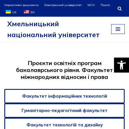
Нормативні документи
Електронний університет
МСН
Пошта
UK
EN
Перейти
Хмельницький
до
вмісту
національний університет
Відкри
Проєкти освітніх програм
бакалаврського рівня. Факультет
міжнародних відносин і права
Факультет інформаційних технологій
Гуманітарно-педагогічний факультет
Факультет технологій та дизайну