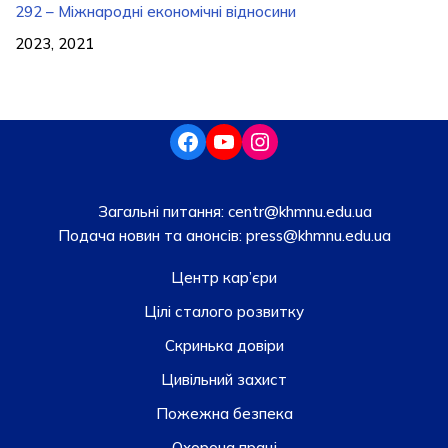
292 – Міжнародні економічні відносини
2023, 2021
Загальні питання:
centr@khmnu.edu.ua
Подача новин та анонсів:
press@khmnu.edu.ua
Центр кар’єри
Цілі сталого розвитку
Скринька довiри
Цивільний захист
Пожежна безпека
Охорона праці