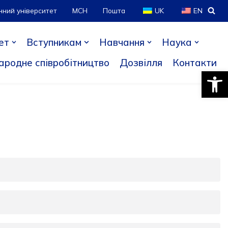
нний університет
МСН
Пошта
UK
EN
ет
Вступникам
Навчання
Наука
ародне співробітництво
Дозвілля
Контакти
Відкри