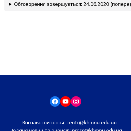
Обговорення завершується: 24.06.2020 (поперед
Загальні питання:
centr@khmnu.edu.ua
Подача новин та анонсів:
press@khmnu.edu.ua