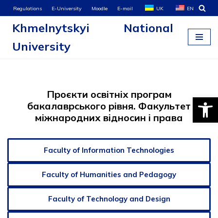
Regulations
E-University
Moodle
E-mail
UK
EN
Khmelnytskyi National
Skip
to
University
content
Проєкти освітніх програм
Open
бакалаврського рівня. Факультет
міжнародних відносин і права
Faculty of Information Technologies
Faculty of Humanities and Pedagogy
Faculty of Technology and Design