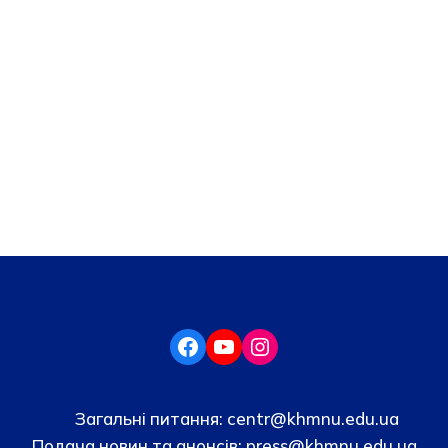
Загальні питання:
centr@khmnu.edu.ua
Подача новин та анонсів:
press@khmnu.edu.ua