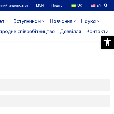
нний університет
МСН
Пошта
UK
EN
ет
Вступникам
Навчання
Наука
ародне співробітництво
Дозвілля
Контакти
Відкри