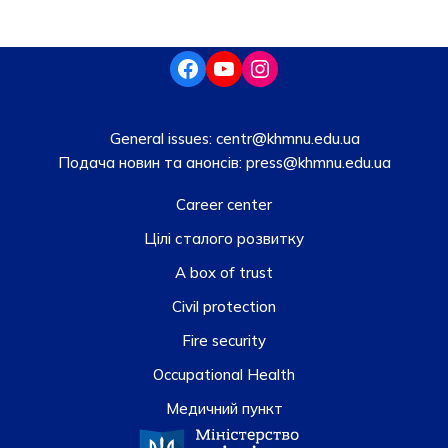
General issues:
centr@khmnu.edu.ua
Подача новин та анонсів:
press@khmnu.edu.ua
Career center
Цілі сталого розвитку
A box of trust
Civil protection
Fire security
Occupational Health
Медичний пункт