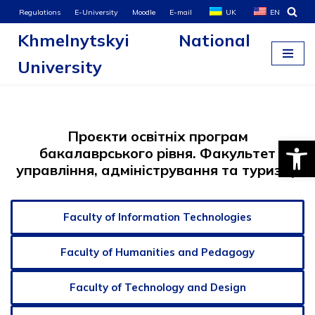
Regulations
E-University
Moodle
E-mail
UK
EN
Khmelnytskyi National
Skip
to
University
content
Проєкти освітніх програм
Open
бакалаврського рівня. Факультет
управління, адміністрування та туризму
Faculty of Information Technologies
Faculty of Humanities and Pedagogy
Faculty of Technology and Design