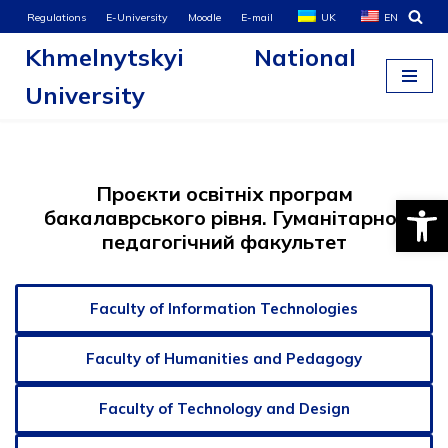
Regulations
E-University
Moodle
E-mail
UK
EN
Khmelnytskyi National
Skip
to
University
content
Проєкти освітніх програм
Open
бакалаврського рівня. Гуманітарно-
педагогічний факультет
Faculty of Information Technologies
Faculty of Humanities and Pedagogy
Faculty of Technology and Design