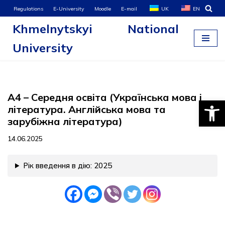
Regulations
E-University
Moodle
E-mail
UK
EN
Khmelnytskyi National
Skip
to
University
content
А4 – Середня освіта (Українська мова і
Open
література. Англійська мова та
зарубіжна література)
14.06.2025
Рік введення в дію: 2025