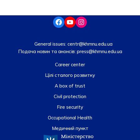
General issues:
centr@khmnu.edu.ua
Подача новин та анонсів:
press@khmnu.edu.ua
Career center
Цілі сталого розвитку
A box of trust
Civil protection
Fire security
Occupational Health
Медичний пункт